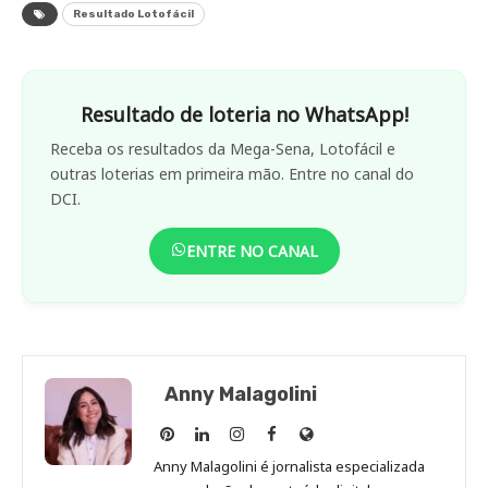
Resultado Lotofácil
Resultado de loteria no WhatsApp!
Receba os resultados da Mega-Sena, Lotofácil e
outras loterias em primeira mão. Entre no canal do
DCI.
ENTRE NO CANAL
Anny Malagolini
Anny
Anny
Anny
Anny
Site
Malagolini
Malagolini
Malagolini
Malagolini
de
Anny Malagolini é jornalista especializada
no
no
no
no
Anny