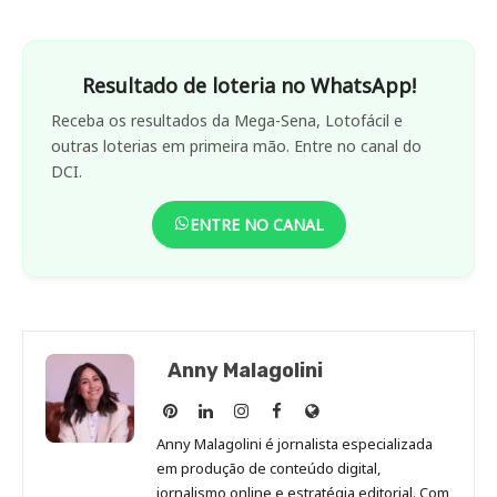
Resultado de loteria no WhatsApp!
Receba os resultados da Mega-Sena, Lotofácil e
outras loterias em primeira mão. Entre no canal do
DCI.
ENTRE NO CANAL
Anny Malagolini
Anny
Anny
Anny
Anny
Site
Malagolini
Malagolini
Malagolini
Malagolini
de
Anny Malagolini é jornalista especializada
no
no
no
no
Anny
em produção de conteúdo digital,
Pinterest
LinkedIn
Instagram
Facebook
Malagolini
jornalismo online e estratégia editorial. Com