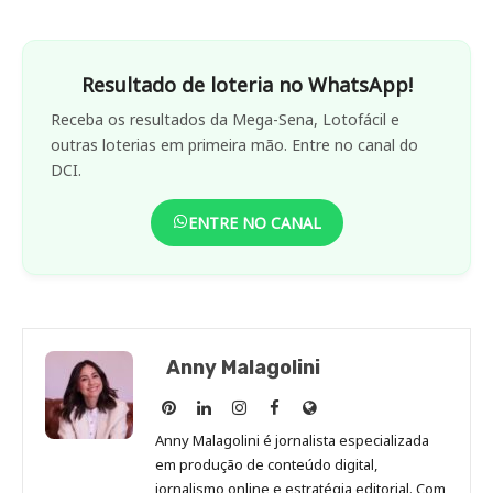
Resultado de loteria no WhatsApp!
Receba os resultados da Mega-Sena, Lotofácil e
outras loterias em primeira mão. Entre no canal do
DCI.
ENTRE NO CANAL
Anny Malagolini
Anny
Anny
Anny
Anny
Site
Malagolini
Malagolini
Malagolini
Malagolini
de
Anny Malagolini é jornalista especializada
no
no
no
no
Anny
em produção de conteúdo digital,
Pinterest
LinkedIn
Instagram
Facebook
Malagolini
jornalismo online e estratégia editorial. Com