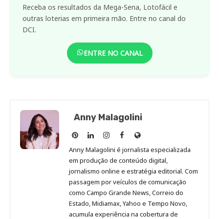
Receba os resultados da Mega-Sena, Lotofácil e
outras loterias em primeira mão. Entre no canal do
DCI.
ENTRE NO CANAL
Anny Malagolini
Anny
Anny
Anny
Anny
Site
Malagolini
Malagolini
Malagolini
Malagolini
de
Anny Malagolini é jornalista especializada
no
no
no
no
Anny
em produção de conteúdo digital,
Pinterest
LinkedIn
Instagram
Facebook
Malagolini
jornalismo online e estratégia editorial. Com
passagem por veículos de comunicação
como Campo Grande News, Correio do
Estado, Midiamax, Yahoo e Tempo Novo,
acumula experiência na cobertura de