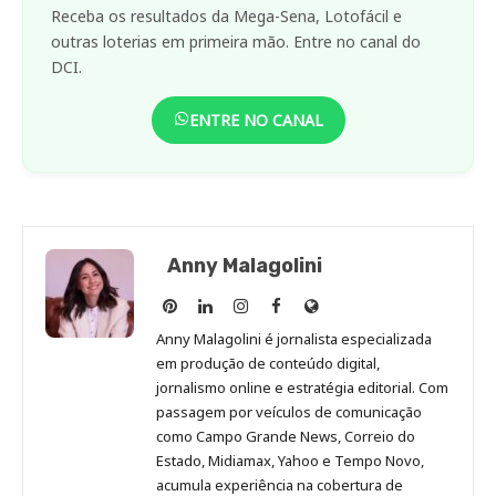
Receba os resultados da Mega-Sena, Lotofácil e
outras loterias em primeira mão. Entre no canal do
DCI.
ENTRE NO CANAL
Anny Malagolini
Anny
Anny
Anny
Anny
Site
Malagolini
Malagolini
Malagolini
Malagolini
de
Anny Malagolini é jornalista especializada
no
no
no
no
Anny
em produção de conteúdo digital,
Pinterest
LinkedIn
Instagram
Facebook
Malagolini
jornalismo online e estratégia editorial. Com
passagem por veículos de comunicação
como Campo Grande News, Correio do
Estado, Midiamax, Yahoo e Tempo Novo,
acumula experiência na cobertura de