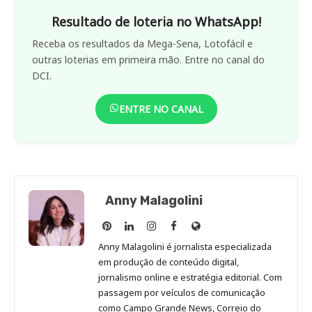
Resultado de loteria no WhatsApp!
Receba os resultados da Mega-Sena, Lotofácil e
outras loterias em primeira mão. Entre no canal do
DCI.
ENTRE NO CANAL
Anny Malagolini
Anny
Anny
Anny
Anny
Site
Malagolini
Malagolini
Malagolini
Malagolini
de
Anny Malagolini é jornalista especializada
no
no
no
no
Anny
em produção de conteúdo digital,
Pinterest
LinkedIn
Instagram
Facebook
Malagolini
jornalismo online e estratégia editorial. Com
passagem por veículos de comunicação
como Campo Grande News, Correio do