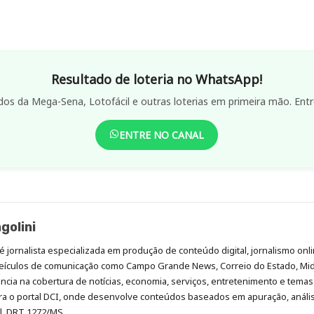
Resultado de loteria no WhatsApp!
dos da Mega-Sena, Lotofácil e outras loterias em primeira mão. Entr
ENTRE NO CANAL
golini
é jornalista especializada em produção de conteúdo digital, jornalismo onli
eículos de comunicação como Campo Grande News, Correio do Estado, Mi
cia na cobertura de notícias, economia, serviços, entretenimento e temas 
era o portal DCI, onde desenvolve conteúdos baseados em apuração, análi
al. DRT 1272/MS