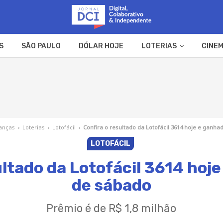
S
SÃO PAULO
DÓLAR HOJE
LOTERIAS
CINEM
A FAZENDA
WEB STORIES
anças
›
Loterias
›
Lotofácil
›
Confira o resultado da Lotofácil 3614 hoje e ganh
LOTOFÁCIL
ultado da Lotofácil 3614 hoj
de sábado
Prêmio é de R$ 1,8 milhão