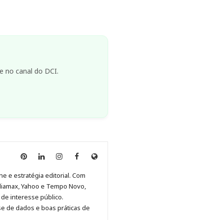
e no canal do DCI.
Anny
Anny
Anny
Anny
Site
Malagolini
Malagolini
Malagolini
Malagolini
de
ne e estratégia editorial. Com
no
no
no
no
Anny
diamax, Yahoo e Tempo Novo,
Pinterest
LinkedIn
Instagram
Facebook
Malagolini
de interesse público.
se de dados e boas práticas de