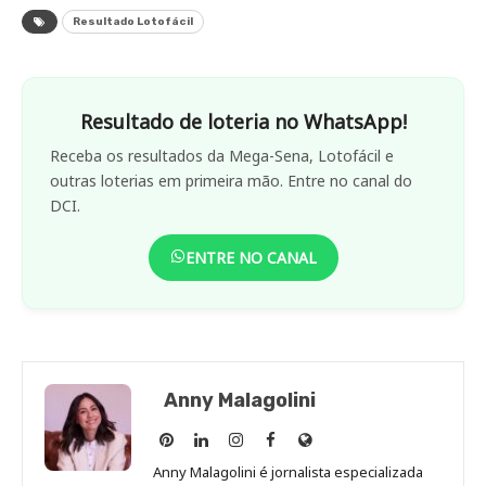
Resultado Lotofácil
Resultado de loteria no WhatsApp!
Receba os resultados da Mega-Sena, Lotofácil e
outras loterias em primeira mão. Entre no canal do
DCI.
ENTRE NO CANAL
Anny Malagolini
Anny
Anny
Anny
Anny
Site
Malagolini
Malagolini
Malagolini
Malagolini
de
Anny Malagolini é jornalista especializada