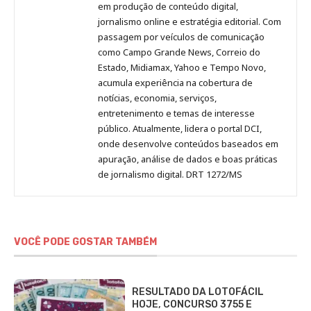
no
no
no
no
Anny
em produção de conteúdo digital,
Pinterest
LinkedIn
Instagram
Facebook
Malagolini
jornalismo online e estratégia editorial. Com
passagem por veículos de comunicação
como Campo Grande News, Correio do
Estado, Midiamax, Yahoo e Tempo Novo,
acumula experiência na cobertura de
notícias, economia, serviços,
entretenimento e temas de interesse
público. Atualmente, lidera o portal DCI,
onde desenvolve conteúdos baseados em
apuração, análise de dados e boas práticas
de jornalismo digital. DRT 1272/MS
VOCÊ PODE GOSTAR TAMBÉM
RESULTADO DA LOTOFÁCIL
HOJE, CONCURSO 3755 E