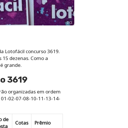
DCI
a Lotofácil concurso 3619.
s 15 dezenas. Como a
 é grande.
so 3619
tarão organizadas em ordem
: 01-02-07-08-10-11-13-14-
o de
Cotas
Prêmio
sta