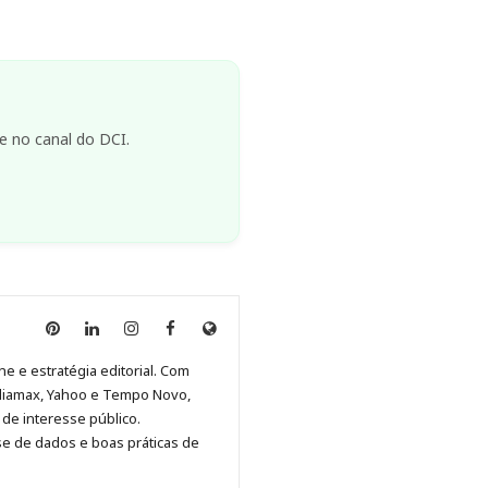
e no canal do DCI.
Anny
Anny
Anny
Anny
Site
Malagolini
Malagolini
Malagolini
Malagolini
de
ne e estratégia editorial. Com
no
no
no
no
Anny
diamax, Yahoo e Tempo Novo,
Pinterest
LinkedIn
Instagram
Facebook
Malagolini
de interesse público.
se de dados e boas práticas de