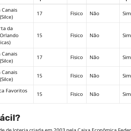
 Canais
17
Físico
Não
Sim
(Silce)
rta da
(Orlando
15
Físico
Não
Sim
icas)
 Canais
17
Físico
Não
Sim
(Silce)
 Canais
15
Físico
Não
Sim
(Silce)
ca Favoritos
15
Físico
Não
Sim
ácil?
de de loteria criada em 2003 pela Caixa Econômica Fede