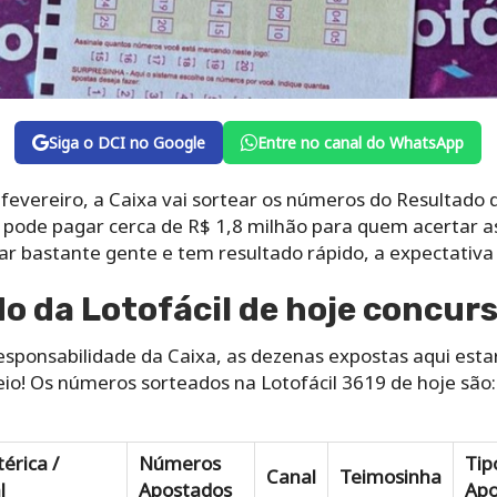
Siga o DCI no Google
Entre no canal do WhatsApp
fevereiro, a Caixa vai sortear os números do Resultado d
pode pagar cerca de R$ 1,8 milhão para quem acertar a
 bastante gente e tem resultado rápido, a expectativa
do da Lotofácil de hoje concur
esponsabilidade da Caixa, as dezenas expostas aqui es
eio! Os números sorteados na Lotofácil 3619 de hoje são
érica /
Números
Tip
Canal
Teimosinha
l
Apostados
Apo