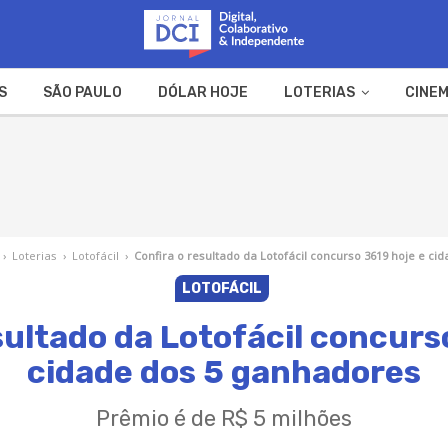
S
SÃO PAULO
DÓLAR HOJE
LOTERIAS
CINEM
A FAZENDA
WEB STORIES
›
Loterias
›
Lotofácil
›
Confira o resultado da Lotofácil concurso 3619 hoje e c
LOTOFÁCIL
sultado da Lotofácil concurs
cidade dos 5 ganhadores
Prêmio é de R$ 5 milhões