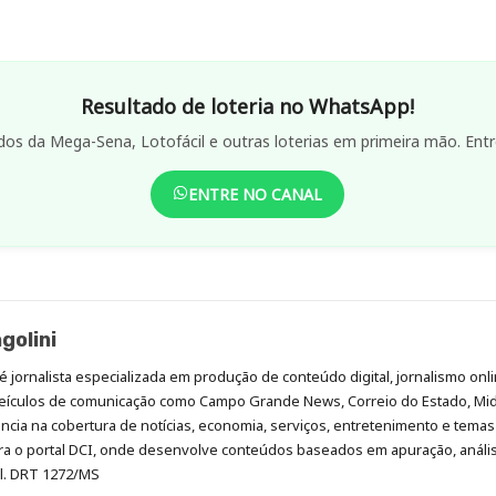
Resultado de loteria no WhatsApp!
dos da Mega-Sena, Lotofácil e outras loterias em primeira mão. Entr
ENTRE NO CANAL
golini
é jornalista especializada em produção de conteúdo digital, jornalismo onli
eículos de comunicação como Campo Grande News, Correio do Estado, Mi
cia na cobertura de notícias, economia, serviços, entretenimento e temas 
era o portal DCI, onde desenvolve conteúdos baseados em apuração, análi
al. DRT 1272/MS