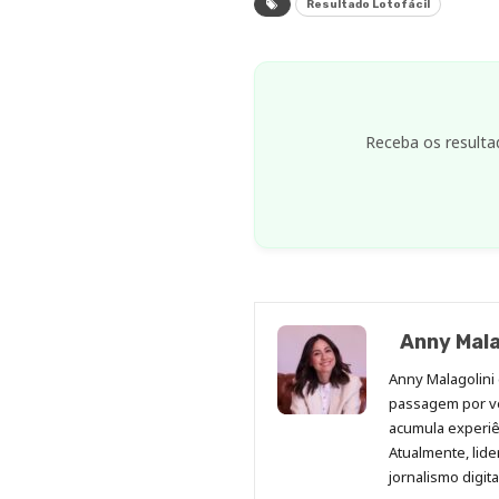
Resultado Lotofácil
Receba os resulta
Anny Mala
Anny Malagolini 
passagem por v
acumula experiên
Atualmente, lid
jornalismo digit