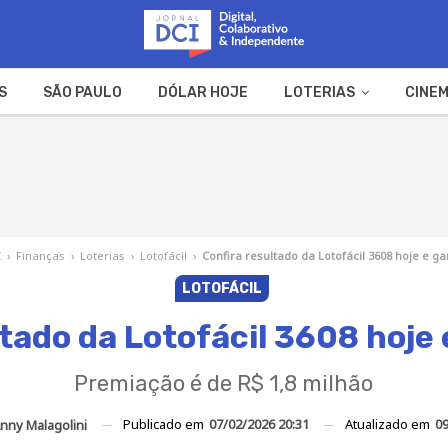
S
SÃO PAULO
DÓLAR HOJE
LOTERIAS
CINEM
A FAZENDA
WEB STORIES
I
›
Finanças
›
Loterias
›
Lotofácil
›
Confira resultado da Lotofácil 3608 hoje e 
LOTOFÁCIL
ltado da Lotofácil 3608 hoje
Premiação é de R$ 1,8 milhão
Publicado em
07/02/2026 20:31
Atualizado em
09
nny Malagolini