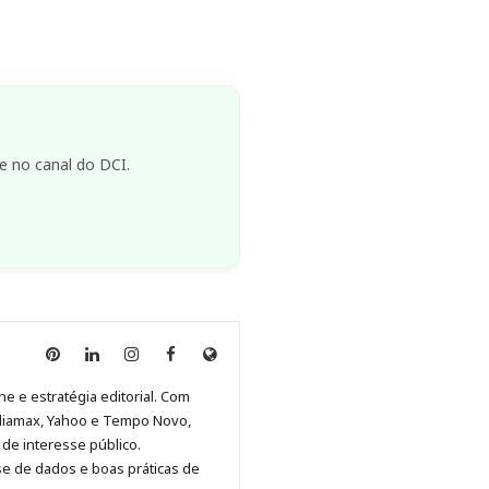
e no canal do DCI.
Anny
Anny
Anny
Anny
Site
Malagolini
Malagolini
Malagolini
Malagolini
de
ne e estratégia editorial. Com
no
no
no
no
Anny
diamax, Yahoo e Tempo Novo,
Pinterest
LinkedIn
Instagram
Facebook
Malagolini
de interesse público.
se de dados e boas práticas de