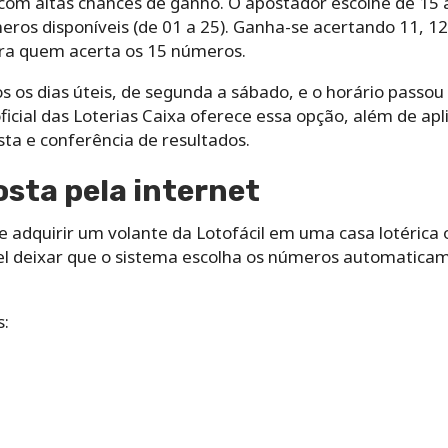
, com altas chances de ganho. O apostador escolhe de 1
ros disponíveis (de 01 a 25). Ganha-se acertando 11, 12
ara quem acerta os 15 números.
 os dias úteis, de segunda a sábado, e o horário passo
oficial das Loterias Caixa oferece essa opção, além de ap
sta e conferência de resultados.
sta pela internet
e adquirir um volante da Lotofácil em uma casa lotérica o
el deixar que o sistema escolha os números automatica
s: