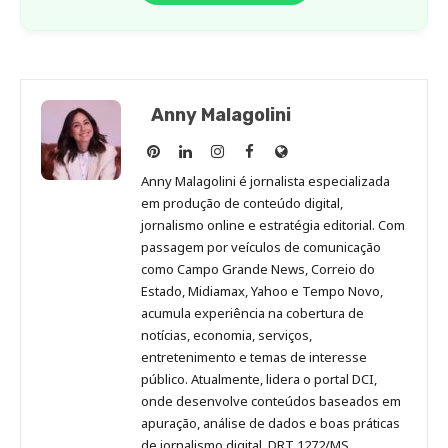
Anny Malagolini
Anny
Anny
Anny
Anny
Site
Malagolini
Malagolini
Malagolini
Malagolini
de
Anny Malagolini é jornalista especializada
no
no
no
no
Anny
em produção de conteúdo digital,
Pinterest
LinkedIn
Instagram
Facebook
Malagolini
jornalismo online e estratégia editorial. Com
passagem por veículos de comunicação
como Campo Grande News, Correio do
Estado, Midiamax, Yahoo e Tempo Novo,
acumula experiência na cobertura de
notícias, economia, serviços,
entretenimento e temas de interesse
público. Atualmente, lidera o portal DCI,
onde desenvolve conteúdos baseados em
apuração, análise de dados e boas práticas
de jornalismo digital. DRT 1272/MS