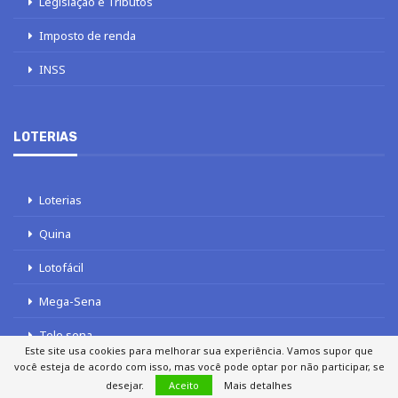
Legislação e Tributos
Imposto de renda
INSS
LOTERIAS
Loterias
Quina
Lotofácil
Mega-Sena
Tele sena
Este site usa cookies para melhorar sua experiência. Vamos supor que
você esteja de acordo com isso, mas você pode optar por não participar, se
desejar.
Aceito
Mais detalhes