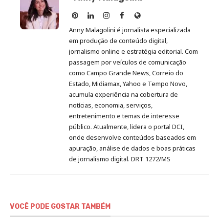
Anny
Anny
Anny
Anny
Site
Malagolini
Malagolini
Malagolini
Malagolini
de
Anny Malagolini é jornalista especializada
no
no
no
no
Anny
em produção de conteúdo digital,
Pinterest
LinkedIn
Instagram
Facebook
Malagolini
jornalismo online e estratégia editorial. Com
passagem por veículos de comunicação
como Campo Grande News, Correio do
Estado, Midiamax, Yahoo e Tempo Novo,
acumula experiência na cobertura de
notícias, economia, serviços,
entretenimento e temas de interesse
público. Atualmente, lidera o portal DCI,
onde desenvolve conteúdos baseados em
apuração, análise de dados e boas práticas
de jornalismo digital. DRT 1272/MS
VOCÊ PODE GOSTAR TAMBÉM