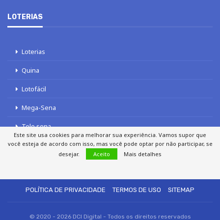
LOTERIAS
Loterias
Quina
Lotofácil
Mega-Sena
Tele sena
Este site usa cookies para melhorar sua experiência. Vamos supor que
você esteja de acordo com isso, mas você pode optar por não participar, se
desejar.
Aceito
Mais detalhes
SOBRE NÓS
AUTORES
FALE COM O JORNAL DCI
POLÍTICA DE PRIVACIDADE
TERMOS DE USO
SITEMAP
© 2020 - 2026 DCI Digital - Todos os direitos reservados