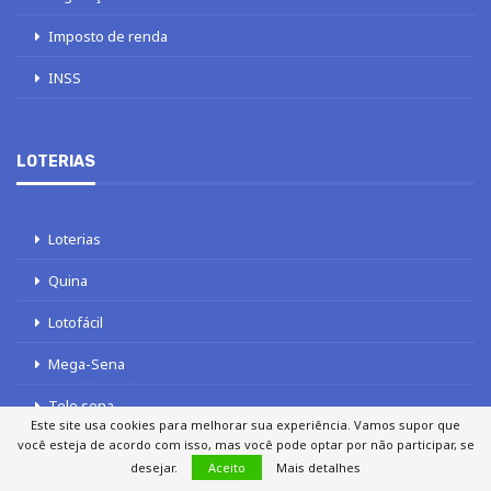
Imposto de renda
INSS
LOTERIAS
Loterias
Quina
Lotofácil
Mega-Sena
Tele sena
Este site usa cookies para melhorar sua experiência. Vamos supor que
você esteja de acordo com isso, mas você pode optar por não participar, se
desejar.
Aceito
Mais detalhes