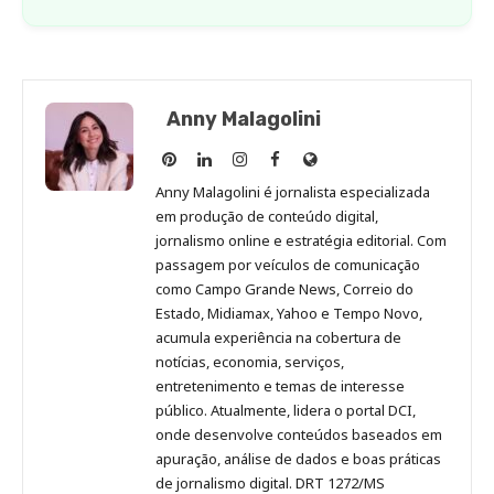
Anny Malagolini
Anny
Anny
Anny
Anny
Site
Malagolini
Malagolini
Malagolini
Malagolini
de
Anny Malagolini é jornalista especializada
no
no
no
no
Anny
em produção de conteúdo digital,
Pinterest
LinkedIn
Instagram
Facebook
Malagolini
jornalismo online e estratégia editorial. Com
passagem por veículos de comunicação
como Campo Grande News, Correio do
Estado, Midiamax, Yahoo e Tempo Novo,
acumula experiência na cobertura de
notícias, economia, serviços,
entretenimento e temas de interesse
público. Atualmente, lidera o portal DCI,
onde desenvolve conteúdos baseados em
apuração, análise de dados e boas práticas
de jornalismo digital. DRT 1272/MS