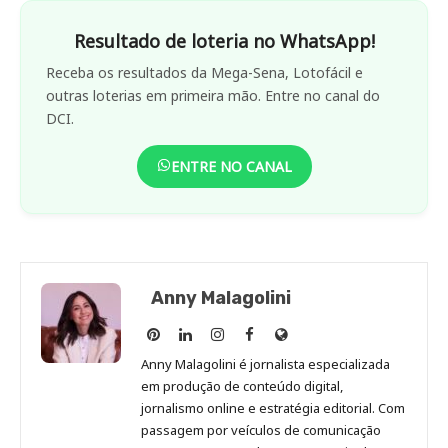
Resultado de loteria no WhatsApp!
Receba os resultados da Mega-Sena, Lotofácil e
outras loterias em primeira mão. Entre no canal do
DCI.
ENTRE NO CANAL
Anny Malagolini
Anny
Anny
Anny
Anny
Site
Malagolini
Malagolini
Malagolini
Malagolini
de
Anny Malagolini é jornalista especializada
no
no
no
no
Anny
em produção de conteúdo digital,
Pinterest
LinkedIn
Instagram
Facebook
Malagolini
jornalismo online e estratégia editorial. Com
passagem por veículos de comunicação