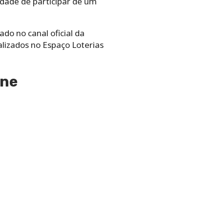
idade de participar de um
do no canal oficial da
izados no ‌Espaço‌ Loterias
ine