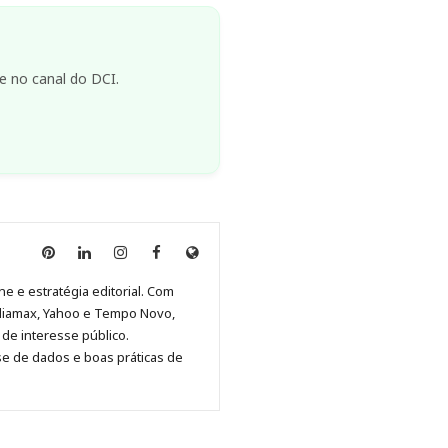
e no canal do DCI.
Anny
Anny
Anny
Anny
Site
Malagolini
Malagolini
Malagolini
Malagolini
de
ne e estratégia editorial. Com
no
no
no
no
Anny
diamax, Yahoo e Tempo Novo,
Pinterest
LinkedIn
Instagram
Facebook
Malagolini
de interesse público.
se de dados e boas práticas de