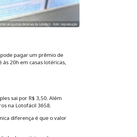
rtar as quinze dezenas da Lotofácil - Foto: reprodução
 e pode pagar um prêmio de
às 20h em casas ‌lotéricas‌,
les sai por R$ 3,50. Além
os na Lotofácil 3658.
única diferença é que o valor