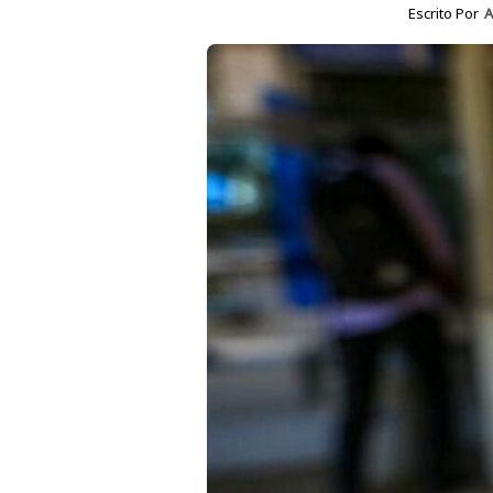
Escrito Por
A