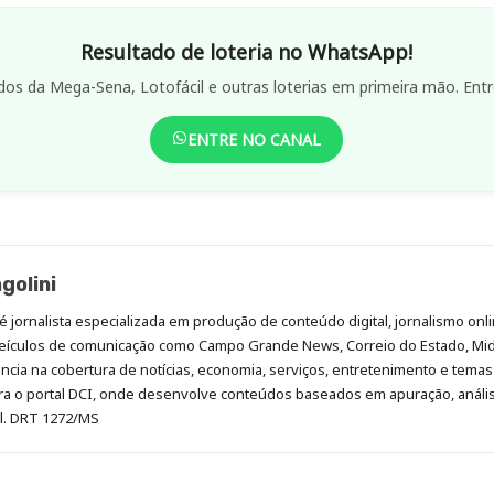
Resultado de loteria no WhatsApp!
dos da Mega-Sena, Lotofácil e outras loterias em primeira mão. Entr
ENTRE NO CANAL
golini
é jornalista especializada em produção de conteúdo digital, jornalismo onli
eículos de comunicação como Campo Grande News, Correio do Estado, Mi
cia na cobertura de notícias, economia, serviços, entretenimento e temas 
era o portal DCI, onde desenvolve conteúdos baseados em apuração, análi
al. DRT 1272/MS