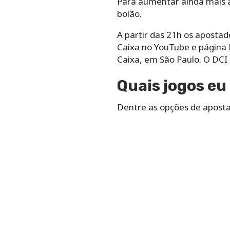
Para aumentar ainda mais a
bolão.
A partir das‌ ‌21h os apost
Caixa no YouTube e página L
Caixa,‌ ‌em‌ ‌São‌ ‌Paulo. O
Quais jogos eu 
Dentre as opções de apostas