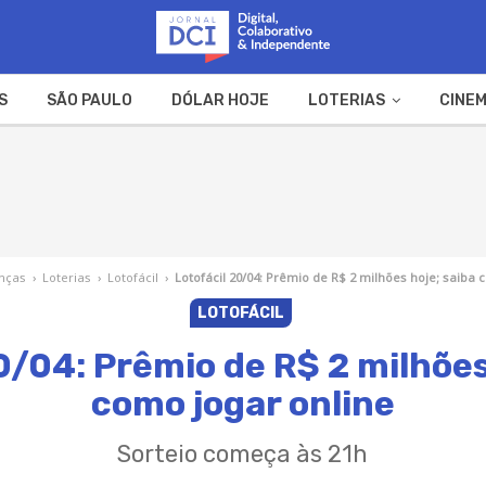
S
SÃO PAULO
DÓLAR HOJE
LOTERIAS
CINEM
A FAZENDA
WEB STORIES
nças
›
Loterias
›
Lotofácil
›
Lotofácil 20/04: Prêmio de R$ 2 milhões hoje; saiba 
LOTOFÁCIL
0/04: Prêmio de R$ 2 milhões
como jogar online
Sorteio começa às 21h