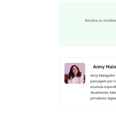
Receba os resulta
Anny Mala
Anny Malagolini 
passagem por v
acumula experiên
Atualmente, lid
jornalismo digit