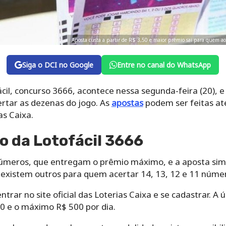
Aposta custa a partir de R$ 3,50 e maior prêmio sai para quem ace
Siga o DCI no Google
Entre no canal do WhatsApp
ácil, concurso 3666, acontece nessa segunda-feira (20),
rtar as dezenas do jogo. As
apostas
podem ser feitas até 
s‌ ‌Caixa.
o da Lotofácil 3666
úmeros, que entregam o prêmio máximo, e a aposta simp
existem outros para quem acertar ‌14, 13, 12 e 11 númer
ntrar no site oficial das Loterias Caixa e se cadastrar. A 
0 e o máximo R$ 500 por dia.