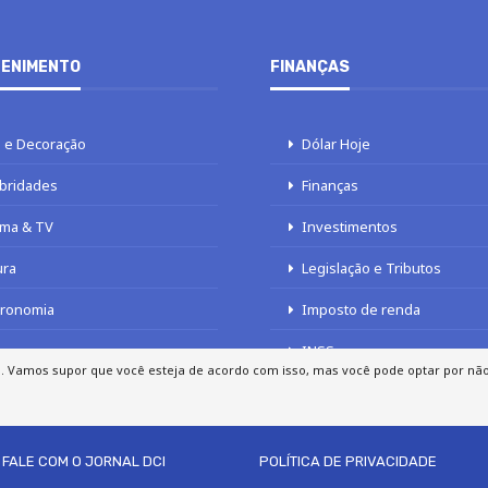
ENIMENTO
FINANÇAS
 e Decoração
Dólar Hoje
bridades
Finanças
ma & TV
Investimentos
ura
Legislação e Tributos
tronomia
Imposto de renda
INSS
a. Vamos supor que você esteja de acordo com isso, mas você pode optar por não p
FALE COM O JORNAL DCI
POLÍTICA DE PRIVACIDADE