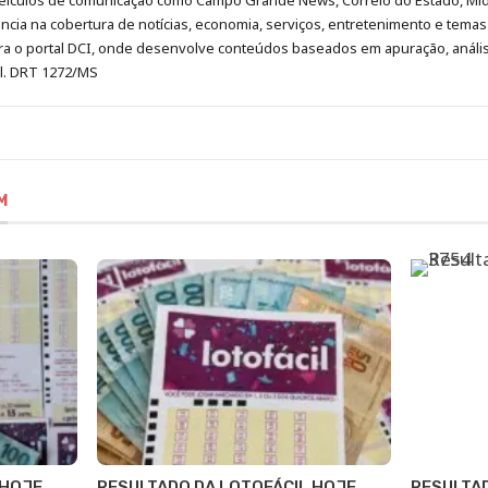
eículos de comunicação como Campo Grande News, Correio do Estado, Mi
cia na cobertura de notícias, economia, serviços, entretenimento e temas 
era o portal DCI, onde desenvolve conteúdos baseados em apuração, análi
al. DRT 1272/MS
M
HOJE,
RESULTADO DA LOTOFÁCIL HOJE,
RESULTAD