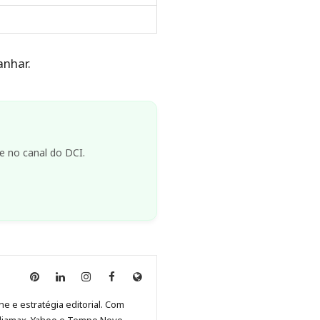
nhar.
e no canal do DCI.
Anny
Anny
Anny
Anny
Site
Malagolini
Malagolini
Malagolini
Malagolini
de
ne e estratégia editorial. Com
no
no
no
no
Anny