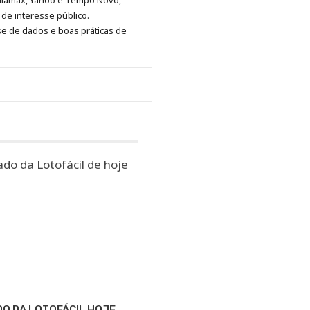
diamax, Yahoo e Tempo Novo,
Pinterest
LinkedIn
Instagram
Facebook
Malagolini
de interesse público.
se de dados e boas práticas de
O DA LOTOFÁCIL HOJE,