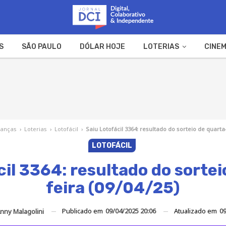
S
SÃO PAULO
DÓLAR HOJE
LOTERIAS
CINEM
A FAZENDA
WEB STORIES
nanças
›
Loterias
›
Lotofácil
›
Saiu Lotofácil 3364: resultado do sorteio de quarta-
LOTOFÁCIL
cil 3364: resultado do sortei
feira (09/04/25)
Publicado em
09/04/2025 20:06
Atualizado em
09
nny Malagolini