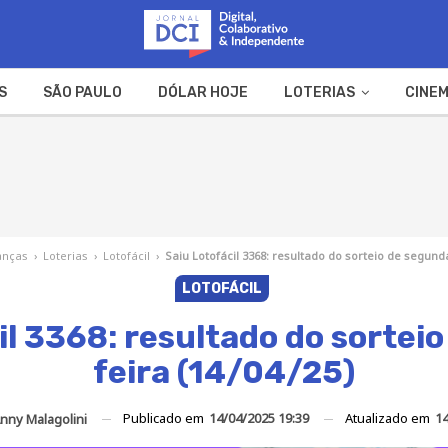
S
SÃO PAULO
DÓLAR HOJE
LOTERIAS
CINEM
A FAZENDA
WEB STORIES
anças
›
Loterias
›
Lotofácil
›
Saiu Lotofácil 3368: resultado do sorteio de segunda
LOTOFÁCIL
il 3368: resultado do sortei
feira (14/04/25)
Publicado em
14/04/2025 19:39
Atualizado em
14
nny Malagolini