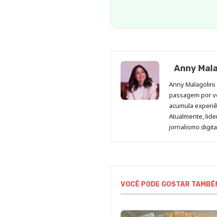
Anny Mala
Anny Malagolini 
passagem por v
acumula experiên
Atualmente, lid
jornalismo digit
VOCÊ PODE GOSTAR TAMBÉ