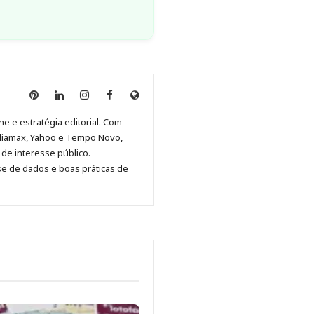
Anny
Anny
Anny
Anny
Site
Malagolini
Malagolini
Malagolini
Malagolini
de
ne e estratégia editorial. Com
no
no
no
no
Anny
diamax, Yahoo e Tempo Novo,
Pinterest
LinkedIn
Instagram
Facebook
Malagolini
de interesse público.
se de dados e boas práticas de