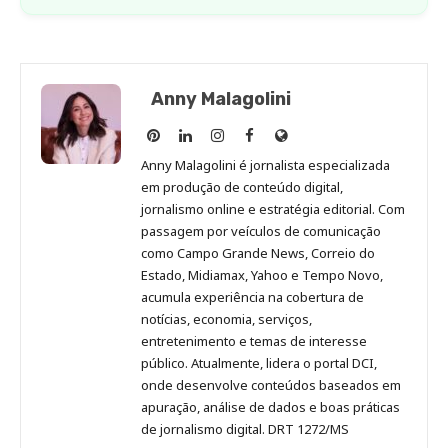
Anny Malagolini
Anny
Anny
Anny
Anny
Site
Malagolini
Malagolini
Malagolini
Malagolini
de
Anny Malagolini é jornalista especializada
no
no
no
no
Anny
em produção de conteúdo digital,
Pinterest
LinkedIn
Instagram
Facebook
Malagolini
jornalismo online e estratégia editorial. Com
passagem por veículos de comunicação
como Campo Grande News, Correio do
Estado, Midiamax, Yahoo e Tempo Novo,
acumula experiência na cobertura de
notícias, economia, serviços,
entretenimento e temas de interesse
público. Atualmente, lidera o portal DCI,
onde desenvolve conteúdos baseados em
apuração, análise de dados e boas práticas
de jornalismo digital. DRT 1272/MS