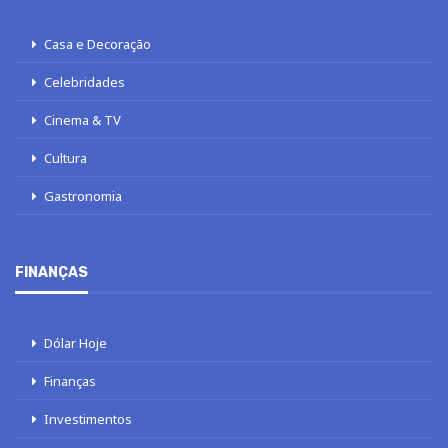
Casa e Decoração
Celebridades
Cinema & TV
Cultura
Gastronomia
FINANÇAS
Dólar Hoje
Finanças
Investimentos