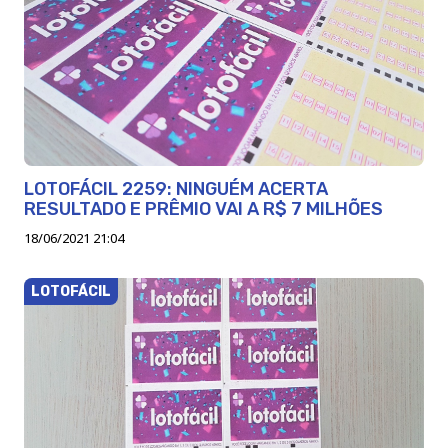
LOTOFÁCIL 2259: NINGUÉM ACERTA
RESULTADO E PRÊMIO VAI A R$ 7 MILHÕES
18/06/2021 21:04
LOTOFÁCIL