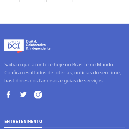
Saiba o que acontece hoje no Brasil e no Mundo.
Confira resultados de loterias, notícias do seu time,
bastidores dos famosos e guias de serviços.
ENTRETENIMENTO