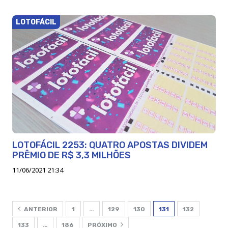
LOTOFÁCIL
LOTOFÁCIL 2253: QUATRO APOSTAS DIVIDEM
PRÊMIO DE R$ 3,3 MILHÕES
11/06/2021 21:34
ANTERIOR
1
…
129
130
131
132
133
…
186
PRÓXIMO