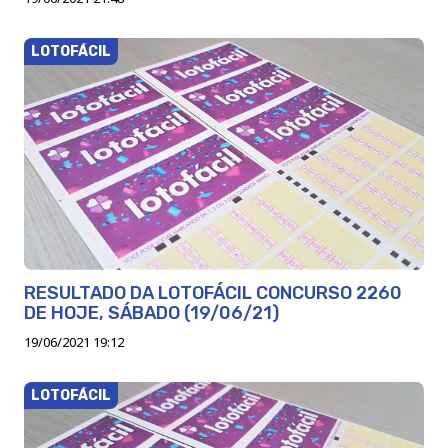
LOTOFÁCIL
RESULTADO DA LOTOFÁCIL CONCURSO 2260
DE HOJE, SÁBADO (19/06/21)
19/06/2021 19:12
LOTOFÁCIL