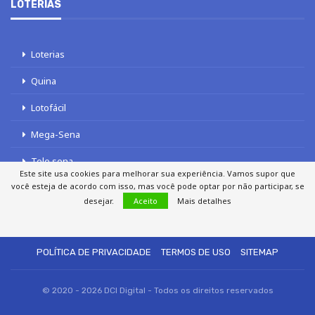
LOTERIAS
Loterias
Quina
Lotofácil
Mega-Sena
Tele sena
Este site usa cookies para melhorar sua experiência. Vamos supor que
você esteja de acordo com isso, mas você pode optar por não participar, se
desejar.
Aceito
Mais detalhes
SOBRE NÓS
AUTORES
FALE COM O JORNAL DCI
POLÍTICA DE PRIVACIDADE
TERMOS DE USO
SITEMAP
© 2020 - 2026 DCI Digital - Todos os direitos reservados