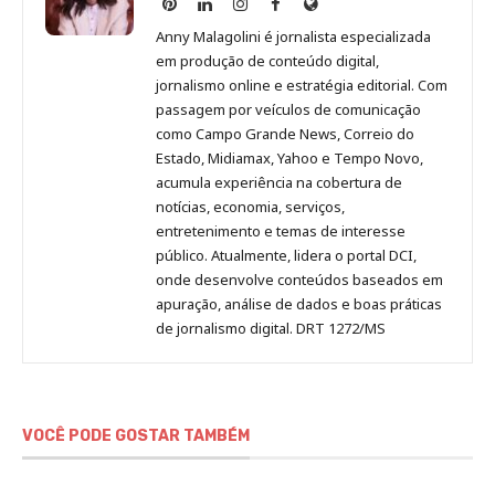
Anny
Anny
Anny
Anny
Site
Malagolini
Malagolini
Malagolini
Malagolini
de
Anny Malagolini é jornalista especializada
no
no
no
no
Anny
em produção de conteúdo digital,
Pinterest
LinkedIn
Instagram
Facebook
Malagolini
jornalismo online e estratégia editorial. Com
passagem por veículos de comunicação
como Campo Grande News, Correio do
Estado, Midiamax, Yahoo e Tempo Novo,
acumula experiência na cobertura de
notícias, economia, serviços,
entretenimento e temas de interesse
público. Atualmente, lidera o portal DCI,
onde desenvolve conteúdos baseados em
apuração, análise de dados e boas práticas
de jornalismo digital. DRT 1272/MS
VOCÊ PODE GOSTAR TAMBÉM