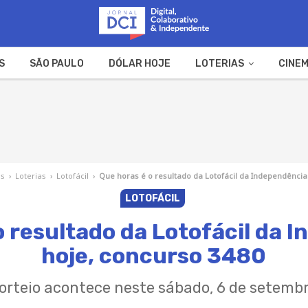
S
SÃO PAULO
DÓLAR HOJE
LOTERIAS
CINEM
A FAZENDA
WEB STORIES
as
›
Loterias
›
Lotofácil
›
Que horas é o resultado da Lotofácil da Independência
LOTOFÁCIL
o resultado da Lotofácil da 
hoje, concurso 3480
orteio acontece neste sábado, 6 de setemb