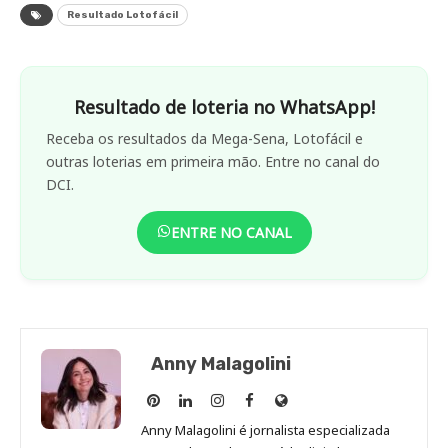
Resultado Lotofácil
Resultado de loteria no WhatsApp!
Receba os resultados da Mega-Sena, Lotofácil e
outras loterias em primeira mão. Entre no canal do
DCI.
ENTRE NO CANAL
Anny Malagolini
Anny
Anny
Anny
Anny
Site
Malagolini
Malagolini
Malagolini
Malagolini
de
Anny Malagolini é jornalista especializada