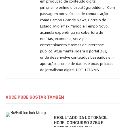
no
no
no
no
Anny
em produção de conteúdo digital,
Pinterest
LinkedIn
Instagram
Facebook
Malagolini
jornalismo online e estratégia editorial. Com
passagem por veículos de comunicação
como Campo Grande News, Correio do
Estado, Midiamax, Yahoo e Tempo Novo,
acumula experiência na cobertura de
notícias, economia, serviços,
entretenimento e temas de interesse
público. Atualmente, lidera o portal DCI,
onde desenvolve conteúdos baseados em
apuração, análise de dados e boas práticas
de jornalismo digital. DRT 1272/MS
VOCÊ PODE GOSTAR TAMBÉM
RESULTADO DA LOTOFÁCIL
HOJE, CONCURSO 3754 E