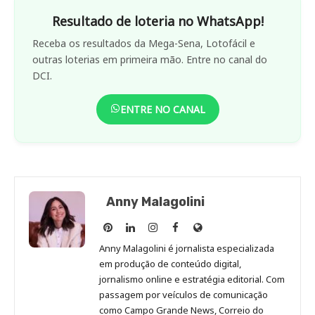
Resultado de loteria no WhatsApp!
Receba os resultados da Mega-Sena, Lotofácil e
outras loterias em primeira mão. Entre no canal do
DCI.
ENTRE NO CANAL
Anny Malagolini
Anny
Anny
Anny
Anny
Site
Malagolini
Malagolini
Malagolini
Malagolini
de
Anny Malagolini é jornalista especializada
no
no
no
no
Anny
em produção de conteúdo digital,
Pinterest
LinkedIn
Instagram
Facebook
Malagolini
jornalismo online e estratégia editorial. Com
passagem por veículos de comunicação
como Campo Grande News, Correio do