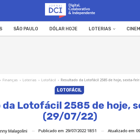
S
SÃO PAULO
DÓLAR HOJE
LOTERIAS
CINEM
A FAZENDA
WEB STORIES
›
Finanças
›
Loterias
›
Lotofácil
›
Resultado da Lotofácil 2585 de hoje, sexta-feir
LOTOFÁCIL
 da Lotofácil 2585 de hoje, s
(29/07/22)
Publicado em
29/07/2022 18:51
Atualizado em
09
nny Malagolini