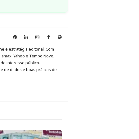
Anny
Anny
Anny
Anny
Site
Malagolini
Malagolini
Malagolini
Malagolini
de
ne e estratégia editorial. Com
no
no
no
no
Anny
diamax, Yahoo e Tempo Novo,
Pinterest
LinkedIn
Instagram
Facebook
Malagolini
de interesse público.
se de dados e boas práticas de