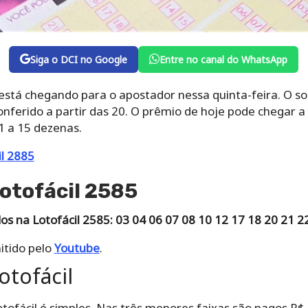
Siga o DCI no Google
Entre no canal do WhatsApp
 está chegando para o apostador nessa quinta-feira. O so
onferido a partir das 20. O prêmio de hoje pode chegar a
1 a 15 dezenas.
il 2885
otofácil 2585
s na Lotofácil 2585: 03 04 06 07 08 10 12 17 18 20 21 2
itido pelo
Youtube
.
otofácil
tofácil é simples. Nas três menores faixas são pagos R$ 