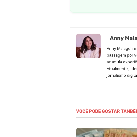
Anny Mala
Anny Malagolini 
passagem por v
acumula experiên
Atualmente, lid
jornalismo digit
VOCÊ PODE GOSTAR TAMBÉ