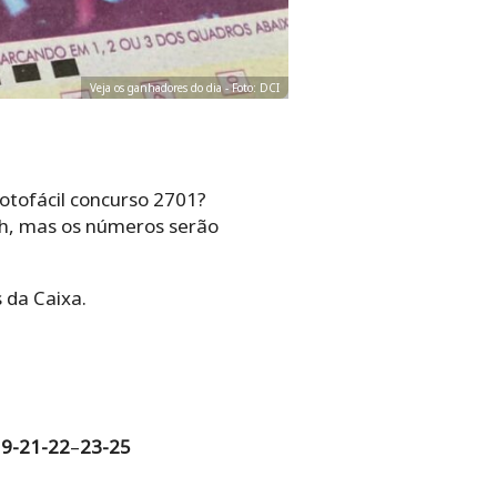
Veja os ganhadores do dia - Foto: DCI
otofácil concurso 2701?
0h, mas os números serão
 da Caixa.
19-21-22
–
23-25