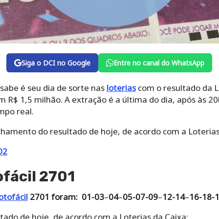
Siga o DCI no Google
Entre no canal do WhatsApp
sabe é seu dia de sorte nas
loterias
com o resultado da L
R$ 1,5 milhão. A extração é a última do dia, após às 2
mpo real.
lhamento do resultado de hoje, de acordo com a Loterias
02
fácil 2701
otofácil
2701 foram: 01-03
–
04
–
05-07-09
–
12-14
–
16-18-
tado de hoje, de acordo com a Loterias da Caixa: