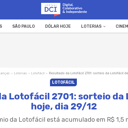
S
SÃO PAULO
DÓLAR HOJE
LOTERIAS
CINEM
A FAZENDA
WEB STORIES
nanças
›
Loterias
›
Lotofácil
›
Resultado da Lotofácil 2701: sorteio da Lotofácil de
LOTOFÁCIL
a Lotofácil 2701: sorteio da 
hoje, dia 29/12
mio da Lotofácil está acumulado em R$ 1,5 