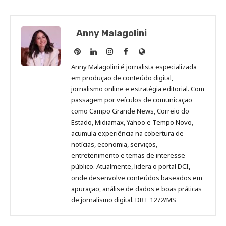
Anny Malagolini
Anny
Anny
Anny
Anny
Site
Malagolini
Malagolini
Malagolini
Malagolini
de
Anny Malagolini é jornalista especializada
no
no
no
no
Anny
em produção de conteúdo digital,
Pinterest
LinkedIn
Instagram
Facebook
Malagolini
jornalismo online e estratégia editorial. Com
passagem por veículos de comunicação
como Campo Grande News, Correio do
Estado, Midiamax, Yahoo e Tempo Novo,
acumula experiência na cobertura de
notícias, economia, serviços,
entretenimento e temas de interesse
público. Atualmente, lidera o portal DCI,
onde desenvolve conteúdos baseados em
apuração, análise de dados e boas práticas
de jornalismo digital. DRT 1272/MS