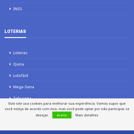
INSS
LOTERIAS
Loterias
Quina
Lotofácil
Mega-Sena
Tele sena
Este site usa cookies para melhorar sua experiência. Vamos supor que
você esteja de acordo com isso, mas você pode optar por não participar, se
desejar.
Aceito
Mais detalhes
SOBRE NÓS
AUTORES
FALE COM O JORNAL DCI