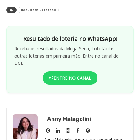
Resultado Lotofácil
Resultado de loteria no WhatsApp!
Receba os resultados da Mega-Sena, Lotofácil e
outras loterias em primeira mão. Entre no canal do
DCI.
ENTRE NO CANAL
Anny Malagolini
Anny
Anny
Anny
Anny
Site
Malagolini
Malagolini
Malagolini
Malagolini
de
Anny Malagolini é jornalista especializada