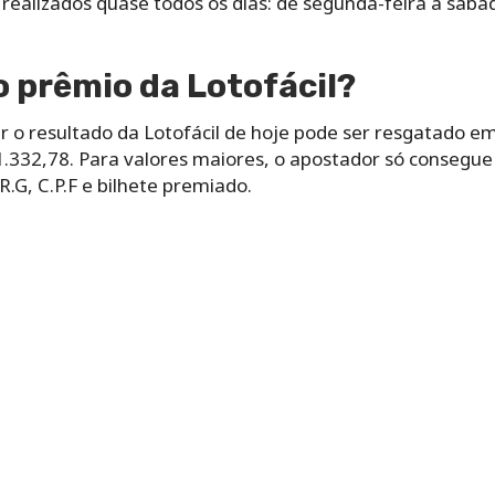
o‌ ‌realizados‌ ‌quase‌ ‌todos‌ ‌os‌ ‌dias: de‌ ‌segunda-feira‌ ‌a‌ ‌sá
 prêmio da Lotofácil?
o resultado da Lotofácil de hoje pode ser resgatado em
.332,78. Para valores maiores, o apostador só consegue 
G, C.P.F e bilhete premiado.