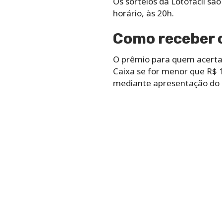
Os‌ ‌sorteios‌ ‌da‌ ‌Lotofácil‌ ‌sã
‌horário,‌ ‌às‌ ‌20h.
Como receber o
O prêmio para quem acertar 
Caixa se for menor que R$ 1
mediante apresentação do R.