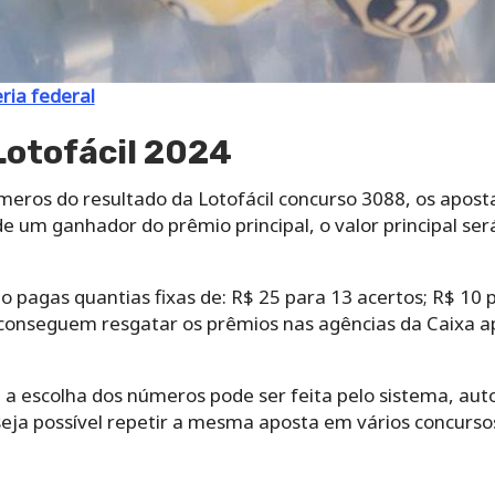
eria federal
Lotofácil 2024
meros do resultado da Lotofácil concurso 3088, os apos
de um ganhador do prêmio principal, o valor principal ser
o pagas quantias fixas de: R$ 25 para 13 acertos; R$ 10 p
conseguem resgatar os prêmios nas agências da Caixa a
‌ ‌a‌ ‌escolha‌ ‌dos‌ ‌números‌ ‌pode‌ ‌ser‌ ‌feita‌ ‌pelo‌ ‌sistema,‌ 
‌ ‌possível‌ ‌repetir‌ ‌a‌ ‌mesma‌ ‌aposta‌ ‌em‌ ‌vários‌ ‌concurs