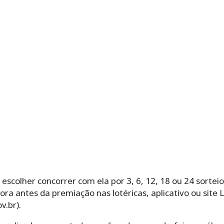
olher‌ ‌concorrer‌ ‌com‌ ‌ela‌ ‌por‌ ‌3,‌ ‌6,‌ ‌12,‌ ‌18‌ ‌ou‌ ‌24‌ ‌sor
ra antes da premiação nas lotéricas, aplicativo ou site 
v.br).