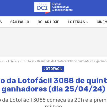
S
SÃO PAULO
DÓLAR HOJE
LOTERIAS
CINEM
A FAZENDA
WEB STORIES
nças
›
Loterias
›
Lotofácil
›
Resultado da Lotofácil 3088 de quinta-feira e ganhado
LOTOFÁCIL
o da Lotofácil 3088 de quint
ganhadores (dia 25/04/24)
o da Lotofácil 3088 começa às 20h e a prem
milhão