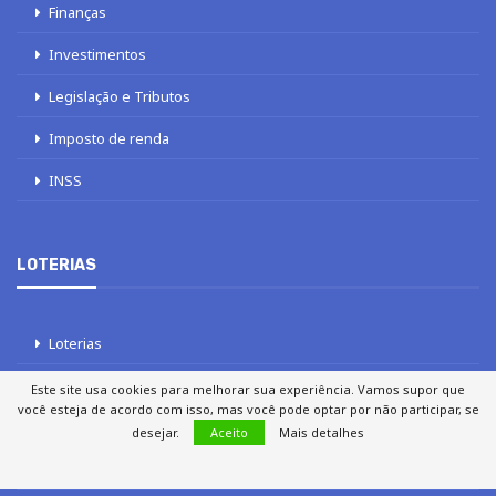
Finanças
Investimentos
Legislação e Tributos
Imposto de renda
INSS
LOTERIAS
Loterias
Quina
Este site usa cookies para melhorar sua experiência. Vamos supor que
você esteja de acordo com isso, mas você pode optar por não participar, se
Lotofácil
desejar.
Aceito
Mais detalhes
Mega-Sena