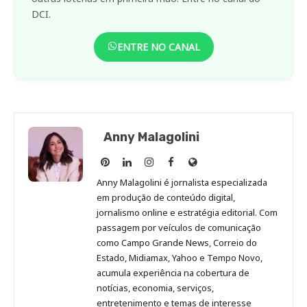
DCI.
ENTRE NO CANAL
Anny Malagolini
Anny
Anny
Anny
Anny
Site
Malagolini
Malagolini
Malagolini
Malagolini
de
Anny Malagolini é jornalista especializada
no
no
no
no
Anny
em produção de conteúdo digital,
Pinterest
LinkedIn
Instagram
Facebook
Malagolini
jornalismo online e estratégia editorial. Com
passagem por veículos de comunicação
como Campo Grande News, Correio do
Estado, Midiamax, Yahoo e Tempo Novo,
acumula experiência na cobertura de
notícias, economia, serviços,
entretenimento e temas de interesse