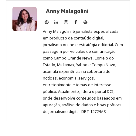
Anny Malagolini
Anny
Anny
Anny
Anny
Site
Malagolini
Malagolini
Malagolini
Malagolini
de
Anny Malagolini é jornalista especializada
no
no
no
no
Anny
em produção de conteúdo digital,
Pinterest
LinkedIn
Instagram
Facebook
Malagolini
jornalismo online e estratégia editorial. Com
passagem por veículos de comunicação
como Campo Grande News, Correio do
Estado, Midiamax, Yahoo e Tempo Novo,
acumula experiência na cobertura de
notícias, economia, serviços,
entretenimento e temas de interesse
público. Atualmente, lidera o portal DCI,
onde desenvolve conteúdos baseados em
apuração, análise de dados e boas práticas
de jornalismo digital. DRT 1272/MS