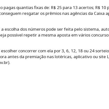
o pagas quantias fixas de: R$ 25 para 13 acertos; R$ 10 p
conseguem resgatar os prêmios nas agências da Caixa a
‌ ‌a‌ ‌escolha‌ ‌dos‌ ‌números‌ ‌pode‌ ‌ser‌ ‌feita‌ ‌pelo‌ ‌sistema,‌ 
‌ ‌possível‌ ‌repetir‌ ‌a‌ ‌mesma‌ ‌aposta‌ ‌em‌ ‌vários‌ ‌concurs
olher‌ ‌concorrer‌ ‌com‌ ‌ela‌ ‌por‌ ‌3,‌ ‌6,‌ ‌12,‌ ‌18‌ ‌ou‌ ‌24‌ ‌sor
ra antes da premiação nas lotéricas, aplicativo ou site 
v.br).