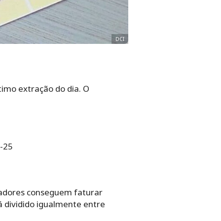
DCI
timo extração do dia. O
3-25
tadores conseguem faturar
á dividido igualmente entre