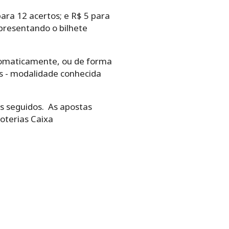
ara 12 acertos; e R$ 5 para
presentando o bilhete
‌automaticamente,‌ ‌ou‌ ‌de‌ ‌forma‌
os -‌ ‌modalidade‌ ‌conhecida‌
teios seguidos.‌ ‌ As apostas
Loterias Caixa