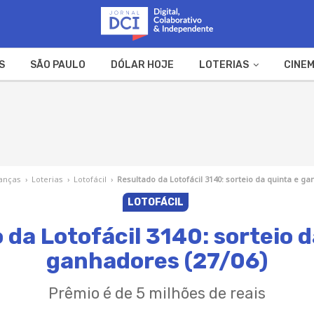
S
SÃO PAULO
DÓLAR HOJE
LOTERIAS
CINEM
A FAZENDA
WEB STORIES
anças
›
Loterias
›
Lotofácil
›
Resultado da Lotofácil 3140: sorteio da quinta e ga
LOTOFÁCIL
 da Lotofácil 3140: sorteio d
ganhadores (27/06)
Prêmio é de 5 milhões de reais