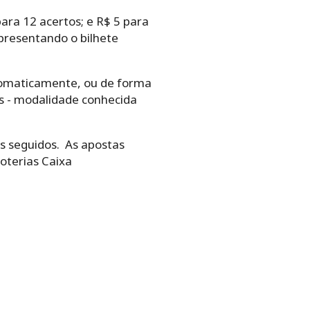
ara 12 acertos; e R$ 5 para
presentando o bilhete
‌automaticamente,‌ ‌ou‌ ‌de‌ ‌forma‌
os -‌ ‌modalidade‌ ‌conhecida‌
teios seguidos.‌ ‌ As apostas
Loterias Caixa