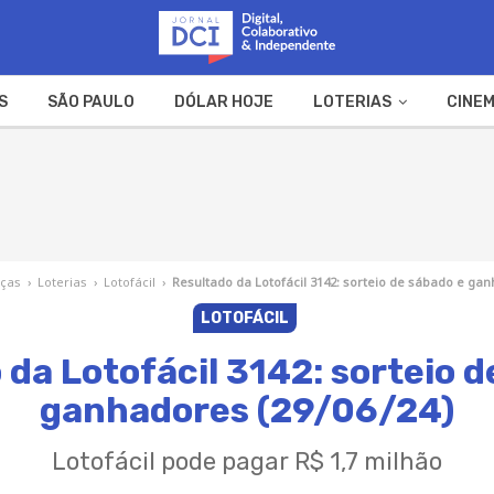
S
SÃO PAULO
DÓLAR HOJE
LOTERIAS
CINEM
A FAZENDA
WEB STORIES
nças
›
Loterias
›
Lotofácil
›
Resultado da Lotofácil 3142: sorteio de sábado e gan
LOTOFÁCIL
 da Lotofácil 3142: sorteio d
ganhadores (29/06/24)
Lotofácil pode pagar R$ 1,7 milhão