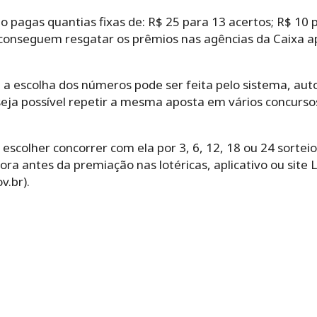
o pagas quantias fixas de: R$ 25 para 13 acertos; R$ 10 p
conseguem resgatar os prêmios nas agências da Caixa a
,‌ ‌a‌ ‌escolha‌ ‌dos‌ ‌números‌ ‌pode‌ ‌ser‌ ‌feita‌ ‌pelo‌ ‌sistema,‌ 
‌ ‌possível‌ ‌repetir‌ ‌a‌ ‌mesma‌ ‌aposta‌ ‌em‌ ‌vários‌ ‌concurs
olher‌ ‌concorrer‌ ‌com‌ ‌ela‌ ‌por‌ ‌3,‌ ‌6,‌ ‌12,‌ ‌18‌ ‌ou‌ ‌24‌ ‌sor
ra antes da premiação nas lotéricas, aplicativo ou site 
v.br).