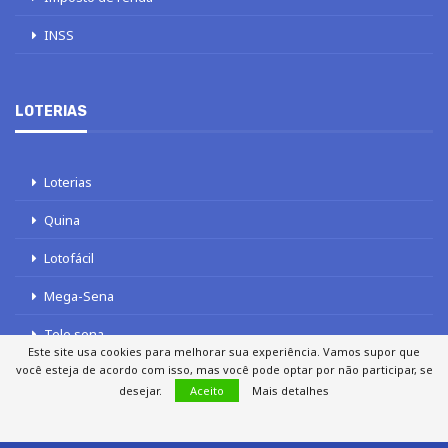
INSS
LOTERIAS
Loterias
Quina
Lotofácil
Mega-Sena
Tele sena
Este site usa cookies para melhorar sua experiência. Vamos supor que
você esteja de acordo com isso, mas você pode optar por não participar, se
desejar.
Aceito
Mais detalhes
SOBRE NÓS
AUTORES
FALE COM O JORNAL DCI