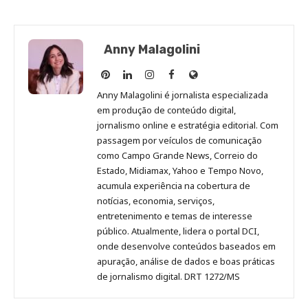
Anny Malagolini
Anny
Anny
Anny
Anny
Site
Malagolini
Malagolini
Malagolini
Malagolini
de
Anny Malagolini é jornalista especializada
no
no
no
no
Anny
em produção de conteúdo digital,
Pinterest
LinkedIn
Instagram
Facebook
Malagolini
jornalismo online e estratégia editorial. Com
passagem por veículos de comunicação
como Campo Grande News, Correio do
Estado, Midiamax, Yahoo e Tempo Novo,
acumula experiência na cobertura de
notícias, economia, serviços,
entretenimento e temas de interesse
público. Atualmente, lidera o portal DCI,
onde desenvolve conteúdos baseados em
apuração, análise de dados e boas práticas
de jornalismo digital. DRT 1272/MS