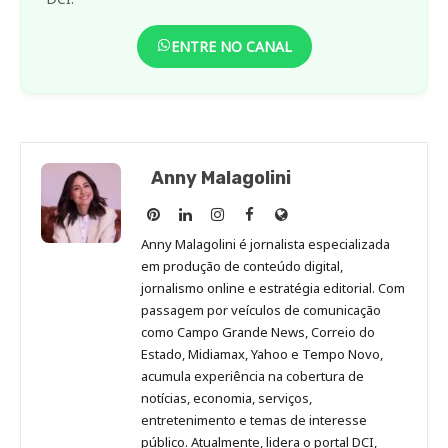
ENTRE NO CANAL
Anny Malagolini
Anny
Anny
Anny
Anny
Site
Malagolini
Malagolini
Malagolini
Malagolini
de
Anny Malagolini é jornalista especializada
no
no
no
no
Anny
em produção de conteúdo digital,
Pinterest
LinkedIn
Instagram
Facebook
Malagolini
jornalismo online e estratégia editorial. Com
passagem por veículos de comunicação
como Campo Grande News, Correio do
Estado, Midiamax, Yahoo e Tempo Novo,
acumula experiência na cobertura de
notícias, economia, serviços,
entretenimento e temas de interesse
público. Atualmente, lidera o portal DCI,