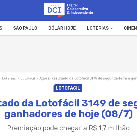
S
SÃO PAULO
DÓLAR HOJE
LOTERIAS
CINEM
A FAZENDA
WEB STORIES
›
Loterias
›
Lotofácil
›
Agora: Resultado da Lotofácil 3149 de segunda-feira e ga
LOTOFÁCIL
tado da Lotofácil 3149 de se
ganhadores de hoje (08/7)
Premiação pode chegar a R$ 1,7 milhão