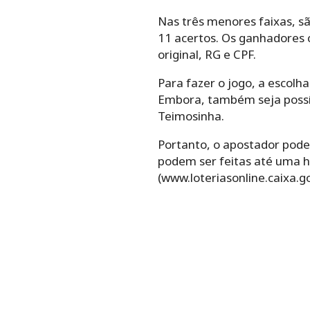
Nas três menores faixas, sã
11 acertos. Os ganhadores 
original, RG e CPF.
Para‌ ‌fazer‌ ‌o‌ ‌jogo,‌ ‌a‌ ‌esco
Embora, ‌também‌ ‌seja‌ ‌possíve
‌Teimosinha.‌ ‌
Portanto, o ‌apostador‌ ‌pode‌ ‌esc
podem ser feitas até uma ho
(www.loteriasonline.caixa.go