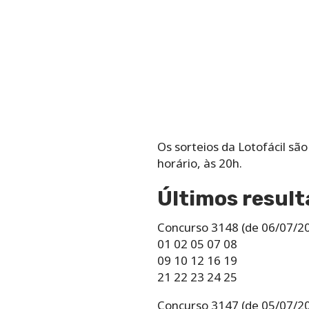
Os‌ ‌sorteios‌ ‌da‌ ‌Lotofácil‌ ‌sã
‌horário,‌ ‌às‌ ‌20h.
Últimos result
Concurso 3148 (de 06/07/2
01 02 05 07 08
09 10 12 16 19
21 22 23 24 25
Concurso 3147 (de 05/07/2