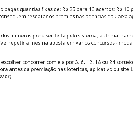
o pagas quantias fixas de: R$ 25 para 13 acertos; R$ 10 p
conseguem resgatar os prêmios nas agências da Caixa a
lha‌ ‌dos‌ ‌números‌ ‌pode‌ ‌ser‌ ‌feita‌ ‌pelo‌ ‌sistema,‌ ‌automaticam
l‌ ‌repetir‌ ‌a‌ ‌mesma‌ ‌aposta‌ ‌em‌ ‌vários‌ ‌concursos -‌ ‌mod
olher‌ ‌concorrer‌ ‌com‌ ‌ela‌ ‌por‌ ‌3,‌ ‌6,‌ ‌12,‌ ‌18‌ ‌ou‌ ‌24‌ ‌sor
ra antes da premiação nas lotéricas, aplicativo ou site 
v.br).