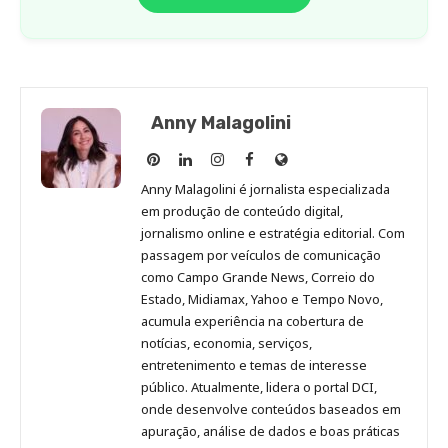
Anny Malagolini
Anny
Anny
Anny
Anny
Site
Malagolini
Malagolini
Malagolini
Malagolini
de
Anny Malagolini é jornalista especializada
no
no
no
no
Anny
em produção de conteúdo digital,
Pinterest
LinkedIn
Instagram
Facebook
Malagolini
jornalismo online e estratégia editorial. Com
passagem por veículos de comunicação
como Campo Grande News, Correio do
Estado, Midiamax, Yahoo e Tempo Novo,
acumula experiência na cobertura de
notícias, economia, serviços,
entretenimento e temas de interesse
público. Atualmente, lidera o portal DCI,
onde desenvolve conteúdos baseados em
apuração, análise de dados e boas práticas