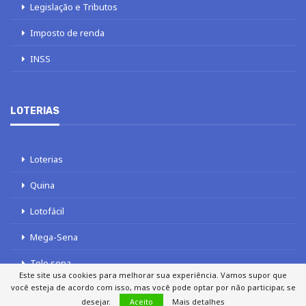
Legislação e Tributos
Imposto de renda
INSS
LOTERIAS
Loterias
Quina
Lotofácil
Mega-Sena
Tele sena
Este site usa cookies para melhorar sua experiência. Vamos supor que
você esteja de acordo com isso, mas você pode optar por não participar, se
desejar.
Aceito
Mais detalhes