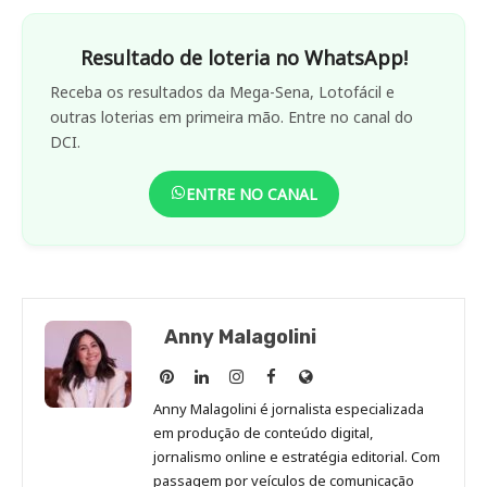
Resultado de loteria no WhatsApp!
Receba os resultados da Mega-Sena, Lotofácil e
outras loterias em primeira mão. Entre no canal do
DCI.
ENTRE NO CANAL
Anny Malagolini
Anny
Anny
Anny
Anny
Site
Malagolini
Malagolini
Malagolini
Malagolini
de
Anny Malagolini é jornalista especializada
no
no
no
no
Anny
em produção de conteúdo digital,
Pinterest
LinkedIn
Instagram
Facebook
Malagolini
jornalismo online e estratégia editorial. Com
passagem por veículos de comunicação