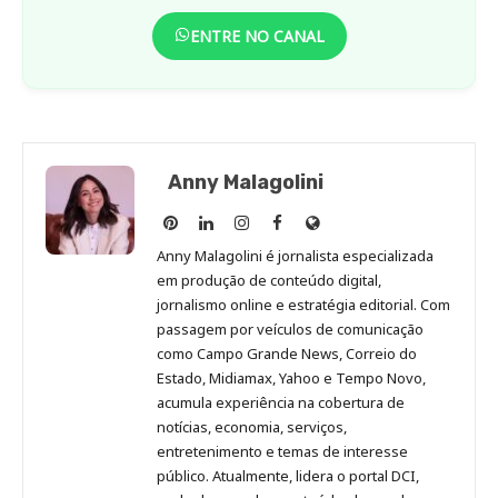
ENTRE NO CANAL
Anny Malagolini
Anny
Anny
Anny
Anny
Site
Malagolini
Malagolini
Malagolini
Malagolini
de
Anny Malagolini é jornalista especializada
no
no
no
no
Anny
em produção de conteúdo digital,
Pinterest
LinkedIn
Instagram
Facebook
Malagolini
jornalismo online e estratégia editorial. Com
passagem por veículos de comunicação
como Campo Grande News, Correio do
Estado, Midiamax, Yahoo e Tempo Novo,
acumula experiência na cobertura de
notícias, economia, serviços,
entretenimento e temas de interesse
público. Atualmente, lidera o portal DCI,