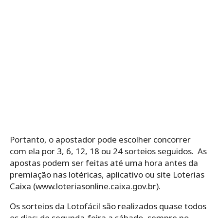
Portanto, o ‌apostador‌ ‌pode‌ ‌escolher‌ ‌concorrer‌
‌com‌ ‌ela‌ ‌por‌ ‌3,‌ ‌6,‌ ‌12,‌ ‌18‌ ‌ou‌ ‌24‌ ‌sorteios seguidos.‌ ‌ As
apostas podem ser feitas até uma hora antes da
premiação nas lotéricas, aplicativo ou site Loterias
Caixa (www.loteriasonline.caixa.gov.br).
Os‌ ‌sorteios‌ ‌da‌ ‌Lotofácil‌ ‌são‌ ‌realizados‌ ‌quase‌ ‌todos‌
‌os‌ ‌dias: de‌ ‌segunda-feira‌ ‌a‌ ‌sábado,‌ ‌sempre‌ ‌no‌