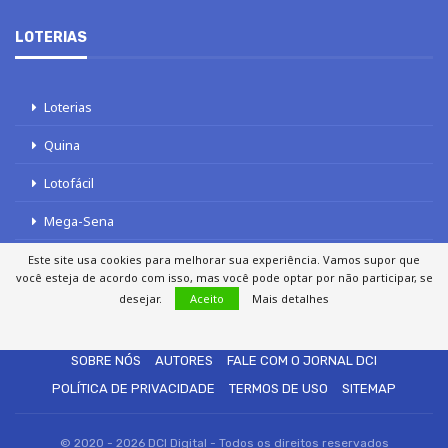
LOTERIAS
Loterias
Quina
Lotofácil
Mega-Sena
Tele sena
Este site usa cookies para melhorar sua experiência. Vamos supor que
você esteja de acordo com isso, mas você pode optar por não participar, se
desejar.
Aceito
Mais detalhes
SOBRE NÓS
AUTORES
FALE COM O JORNAL DCI
POLÍTICA DE PRIVACIDADE
TERMOS DE USO
SITEMAP
© 2020 - 2026 DCI Digital - Todos os direitos reservados