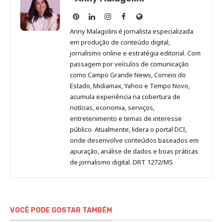
Anny
Anny
Anny
Anny
Site
Malagolini
Malagolini
Malagolini
Malagolini
de
Anny Malagolini é jornalista especializada
no
no
no
no
Anny
em produção de conteúdo digital,
Pinterest
LinkedIn
Instagram
Facebook
Malagolini
jornalismo online e estratégia editorial. Com
passagem por veículos de comunicação
como Campo Grande News, Correio do
Estado, Midiamax, Yahoo e Tempo Novo,
acumula experiência na cobertura de
notícias, economia, serviços,
entretenimento e temas de interesse
público. Atualmente, lidera o portal DCI,
onde desenvolve conteúdos baseados em
apuração, análise de dados e boas práticas
de jornalismo digital. DRT 1272/MS
VOCÊ PODE GOSTAR TAMBÉM