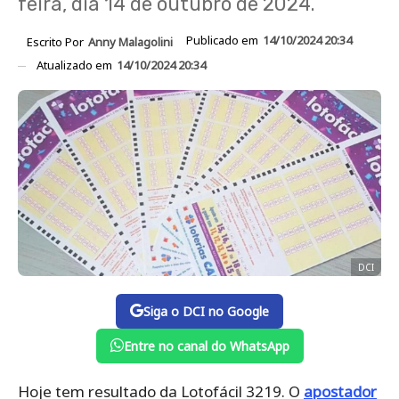
feira, dia 14 de outubro de 2024.
Publicado em
14/10/2024 20:34
Escrito Por
Anny Malagolini
Atualizado em
14/10/2024 20:34
DCI
Siga o DCI no Google
Entre no canal do WhatsApp
Hoje tem resultado da Lotofácil 3219. O
apostador