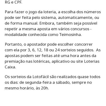
RG e CPF.
Para‌ ‌fazer‌ ‌o‌ ‌jogo da loteria,‌ ‌a‌ ‌escolha‌ ‌dos‌ ‌números‌
‌pode‌ ‌ser‌ ‌feita‌ ‌pelo‌ ‌sistema,‌ ‌automaticamente,‌ ‌ou‌
‌de‌ ‌forma‌ ‌manual.‌ Embora, ‌também‌ ‌seja‌ ‌possível‌
‌repetir‌ ‌a‌ ‌mesma‌ ‌aposta‌ ‌em‌ ‌vários‌ ‌concursos -‌
‌modalidade‌ ‌conhecida‌ ‌como‌ ‌Teimosinha.‌ ‌
Portanto, o ‌apostador‌ ‌pode‌ ‌escolher‌ ‌concorrer‌
‌com‌ ‌ela‌ ‌por‌ ‌3,‌ ‌6,‌ ‌12,‌ ‌18‌ ‌ou‌ ‌24‌ ‌sorteios seguidos.‌ ‌ As
apostas podem ser feitas até uma hora antes da
premiação nas lotéricas, aplicativo ou site Loterias
Caixa.
Os‌ ‌sorteios‌ ‌da‌ ‌Lotofácil‌ ‌são‌ ‌realizados‌ ‌quase‌ ‌todos‌
‌os‌ ‌dias: de‌ ‌segunda-feira‌ ‌a‌ ‌sábado,‌ ‌sempre‌ ‌no‌
‌mesmo‌ ‌horário,‌ ‌às‌ ‌20h.