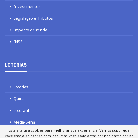
Investimentos
Legislação e Tributos
Imposto de renda
INSS
LOTERIAS
Loterias
Quina
Lotofácil
Mega-Sena
Este site usa cookies para melhorar sua experiência. Vamos supor que
Tele sena
você esteja de acordo com isso, mas você pode optar por não participar, se