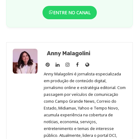
ENTRE NO CANAL
Anny Malagolini
Anny
Anny
Anny
Anny
Site
Malagolini
Malagolini
Malagolini
Malagolini
de
Anny Malagolini é jornalista especializada
no
no
no
no
Anny
em produção de conteúdo digital,
Pinterest
LinkedIn
Instagram
Facebook
Malagolini
jornalismo online e estratégia editorial. Com
passagem por veículos de comunicação
como Campo Grande News, Correio do
Estado, Midiamax, Yahoo e Tempo Novo,
acumula experiência na cobertura de
notícias, economia, serviços,
entretenimento e temas de interesse
público. Atualmente, lidera o portal DCI,