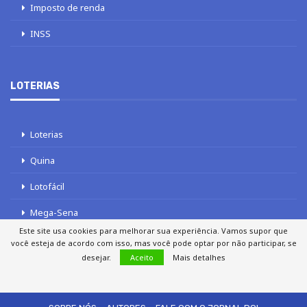
Imposto de renda
INSS
LOTERIAS
Loterias
Quina
Lotofácil
Mega-Sena
Este site usa cookies para melhorar sua experiência. Vamos supor que
Tele sena
você esteja de acordo com isso, mas você pode optar por não participar, se
desejar.
Aceito
Mais detalhes