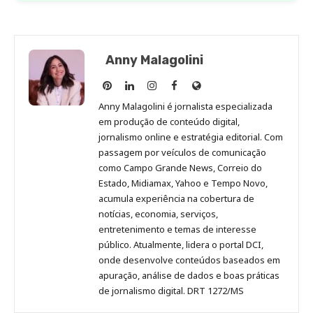
Anny Malagolini
Anny
Anny
Anny
Anny
Site
Malagolini
Malagolini
Malagolini
Malagolini
de
Anny Malagolini é jornalista especializada
no
no
no
no
Anny
em produção de conteúdo digital,
Pinterest
LinkedIn
Instagram
Facebook
Malagolini
jornalismo online e estratégia editorial. Com
passagem por veículos de comunicação
como Campo Grande News, Correio do
Estado, Midiamax, Yahoo e Tempo Novo,
acumula experiência na cobertura de
notícias, economia, serviços,
entretenimento e temas de interesse
público. Atualmente, lidera o portal DCI,
onde desenvolve conteúdos baseados em
apuração, análise de dados e boas práticas
de jornalismo digital. DRT 1272/MS