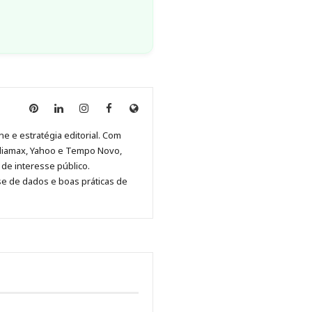
Anny
Anny
Anny
Anny
Site
Malagolini
Malagolini
Malagolini
Malagolini
de
ne e estratégia editorial. Com
no
no
no
no
Anny
diamax, Yahoo e Tempo Novo,
Pinterest
LinkedIn
Instagram
Facebook
Malagolini
de interesse público.
se de dados e boas práticas de