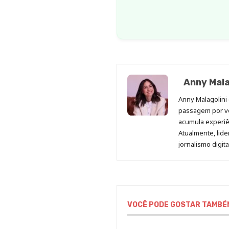
Anny Mala
Anny Malagolini 
passagem por v
acumula experiên
Atualmente, lid
jornalismo digit
VOCÊ PODE GOSTAR TAMBÉ