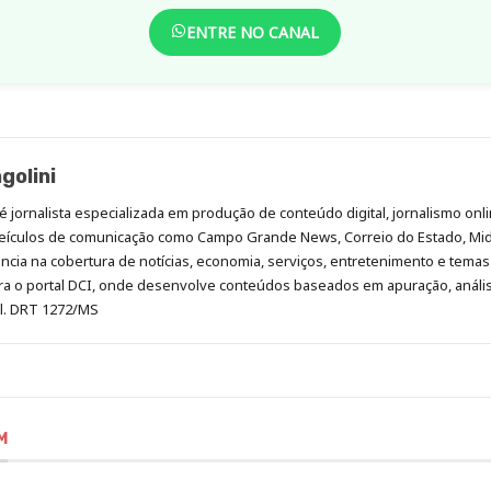
ENTRE NO CANAL
golini
é jornalista especializada em produção de conteúdo digital, jornalismo onli
eículos de comunicação como Campo Grande News, Correio do Estado, Mi
cia na cobertura de notícias, economia, serviços, entretenimento e temas 
era o portal DCI, onde desenvolve conteúdos baseados em apuração, análi
al. DRT 1272/MS
M