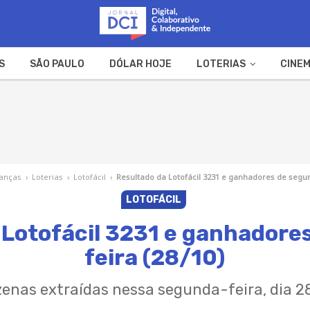
S
SÃO PAULO
DÓLAR HOJE
LOTERIAS
CINEM
A FAZENDA
WEB STORIES
nanças
›
Loterias
›
Lotofácil
›
Resultado da Lotofácil 3231 e ganhadores de segun
LOTOFÁCIL
 Lotofácil 3231 e ganhadore
feira (28/10)
ezenas extraídas nessa segunda-feira, dia 