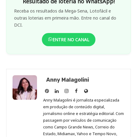
Resultado de loteria no WhatsApp!
Receba os resultados da Mega-Sena, Lotofácil e
outras loterias em primeira mão. Entre no canal do
DCI.
ENTRE NO CANAL
Anny Malagolini
Anny
Anny
Anny
Anny
Site
Malagolini
Malagolini
Malagolini
Malagolini
de
Anny Malagolini é jornalista especializada
no
no
no
no
Anny
em produção de conteúdo digital,
Pinterest
LinkedIn
Instagram
Facebook
Malagolini
jornalismo online e estratégia editorial. Com
passagem por veículos de comunicação
como Campo Grande News, Correio do
Estado, Midiamax, Yahoo e Tempo Novo,