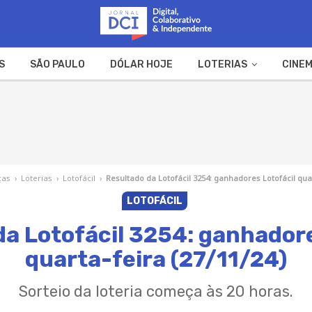
S
SÃO PAULO
DÓLAR HOJE
LOTERIAS
CINEM
A FAZENDA
WEB STORIES
ças
›
Loterias
›
Lotofácil
›
Resultado da Lotofácil 3254: ganhadores Lotofácil quar
LOTOFÁCIL
da Lotofácil 3254: ganhadore
quarta-feira (27/11/24)
Sorteio da loteria começa às 20 horas.