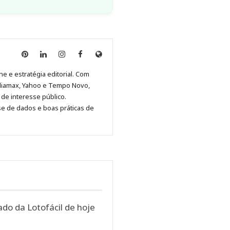
Anny
Anny
Anny
Anny
Site
Malagolini
Malagolini
Malagolini
Malagolini
de
ne e estratégia editorial. Com
no
no
no
no
Anny
diamax, Yahoo e Tempo Novo,
Pinterest
LinkedIn
Instagram
Facebook
Malagolini
de interesse público.
se de dados e boas práticas de