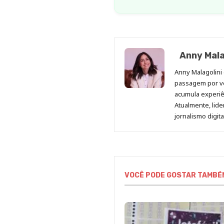
Anny Mala
Anny Malagolini 
passagem por v
acumula experiên
Atualmente, lid
jornalismo digit
VOCÊ PODE GOSTAR TAMBÉ