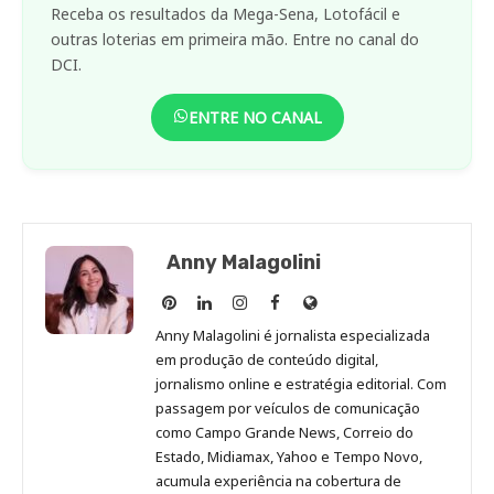
Receba os resultados da Mega-Sena, Lotofácil e
outras loterias em primeira mão. Entre no canal do
DCI.
ENTRE NO CANAL
Anny Malagolini
Anny
Anny
Anny
Anny
Site
Malagolini
Malagolini
Malagolini
Malagolini
de
Anny Malagolini é jornalista especializada
no
no
no
no
Anny
em produção de conteúdo digital,
Pinterest
LinkedIn
Instagram
Facebook
Malagolini
jornalismo online e estratégia editorial. Com
passagem por veículos de comunicação
como Campo Grande News, Correio do
Estado, Midiamax, Yahoo e Tempo Novo,
acumula experiência na cobertura de