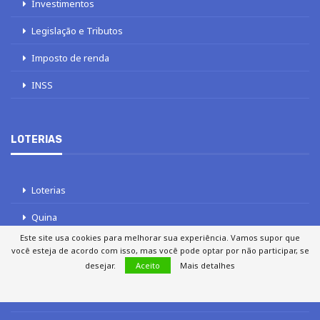
Investimentos
Legislação e Tributos
Imposto de renda
INSS
LOTERIAS
Loterias
Quina
Este site usa cookies para melhorar sua experiência. Vamos supor que
Lotofácil
você esteja de acordo com isso, mas você pode optar por não participar, se
desejar.
Aceito
Mais detalhes
Mega-Sena
Tele sena