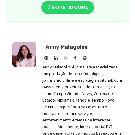
ENTRE NO CANAL
Anny Malagolini
Anny
Anny
Anny
Anny
Site
Malagolini
Malagolini
Malagolini
Malagolini
de
Anny Malagolini é jornalista especializada
no
no
no
no
Anny
em produção de conteúdo digital,
Pinterest
LinkedIn
Instagram
Facebook
Malagolini
jornalismo online e estratégia editorial. Com
passagem por veículos de comunicação
como Campo Grande News, Correio do
Estado, Midiamax, Yahoo e Tempo Novo,
acumula experiência na cobertura de
notícias, economia, serviços,
entretenimento e temas de interesse
público. Atualmente, lidera o portal DCI,
onde desenvolve conteúdos baseados em