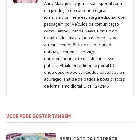
Malagolini
Malagolini
Malagolini
Malagolini
de
Anny Malagolini é jornalista especializada
no
no
no
no
Anny
em produção de conteúdo digital,
Pinterest
LinkedIn
Instagram
Facebook
Malagolini
jornalismo online e estratégia editorial. Com
passagem por veículos de comunicação
como Campo Grande News, Correio do
Estado, Midiamax, Yahoo e Tempo Novo,
acumula experiência na cobertura de
notícias, economia, serviços,
entretenimento e temas de interesse
público. Atualmente, lidera o portal DCI,
onde desenvolve conteúdos baseados em
apuração, análise de dados e boas práticas
de jornalismo digital. DRT 1272/MS
VOCÊ PODE GOSTAR TAMBÉM
RESULTADO DA LOTOFÁCIL