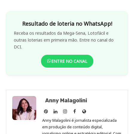
Resultado de loteria no WhatsApp!
Receba os resultados da Mega-Sena, Lotofácil e
outras loterias em primeira mão. Entre no canal do
DCI.
ENTRE NO CANAL
Anny Malagolini
Anny
Anny
Anny
Anny
Site
Malagolini
Malagolini
Malagolini
Malagolini
de
Anny Malagolini é jornalista especializada
no
no
no
no
Anny
em produção de conteúdo digital,
Pinterest
LinkedIn
Instagram
Facebook
Malagolini
jornalismo online e estratégia editorial. Com