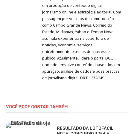
no
no
no
no
Anny
em produção de conteúdo digital,
Pinterest
LinkedIn
Instagram
Facebook
Malagolini
jornalismo online e estratégia editorial. Com
passagem por veículos de comunicação
como Campo Grande News, Correio do
Estado, Midiamax, Yahoo e Tempo Novo,
acumula experiência na cobertura de
notícias, economia, serviços,
entretenimento e temas de interesse
público. Atualmente, lidera o portal DCI,
onde desenvolve conteúdos baseados em
apuração, análise de dados e boas práticas
de jornalismo digital. DRT 1272/MS
VOCÊ PODE GOSTAR TAMBÉM
RESULTADO DA LOTOFÁCIL
HOJE, CONCURSO 3754 E