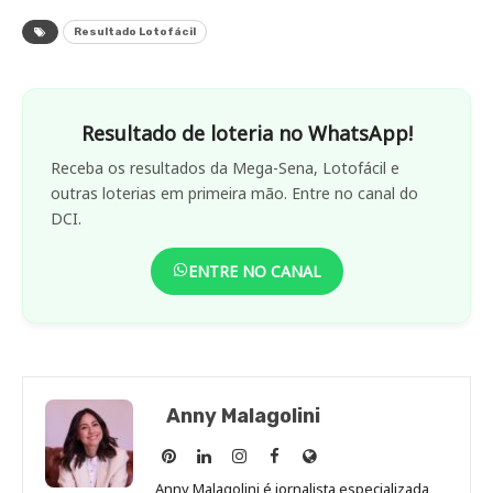
Resultado Lotofácil
Resultado de loteria no WhatsApp!
Receba os resultados da Mega-Sena, Lotofácil e
outras loterias em primeira mão. Entre no canal do
DCI.
ENTRE NO CANAL
Anny Malagolini
Anny
Anny
Anny
Anny
Site
Malagolini
Malagolini
Malagolini
Malagolini
de
Anny Malagolini é jornalista especializada