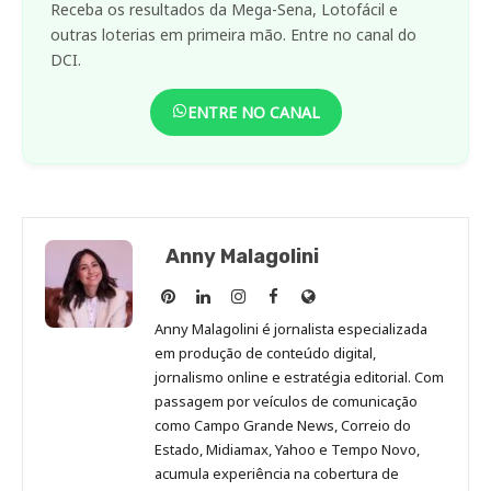
Receba os resultados da Mega-Sena, Lotofácil e
outras loterias em primeira mão. Entre no canal do
DCI.
ENTRE NO CANAL
Anny Malagolini
Anny
Anny
Anny
Anny
Site
Malagolini
Malagolini
Malagolini
Malagolini
de
Anny Malagolini é jornalista especializada
no
no
no
no
Anny
em produção de conteúdo digital,
Pinterest
LinkedIn
Instagram
Facebook
Malagolini
jornalismo online e estratégia editorial. Com
passagem por veículos de comunicação
como Campo Grande News, Correio do
Estado, Midiamax, Yahoo e Tempo Novo,
acumula experiência na cobertura de